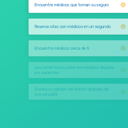
Encuentre médicos que toman su seguro
Reserva citas con médicos en un segundo
Encuentra médicos cerca de ti
Lea comentarios sobre los médicos dejados
por pacientes
Escriba su opinión del doctor después de
una consulta